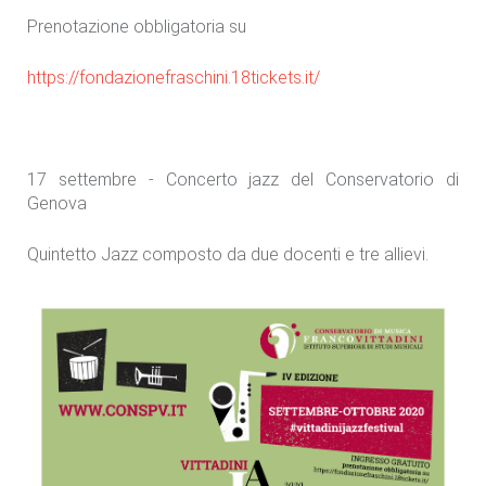
Prenotazione obbligatoria su
https://fondazionefraschini.18tickets.it/
17 settembre - Concerto jazz del Conservatorio di
Genova
Quintetto Jazz composto da due docenti e tre allievi.