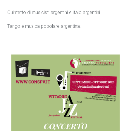
Quintetto di musicisti argentini e italo argentini
Tango e musica popolare argentina.